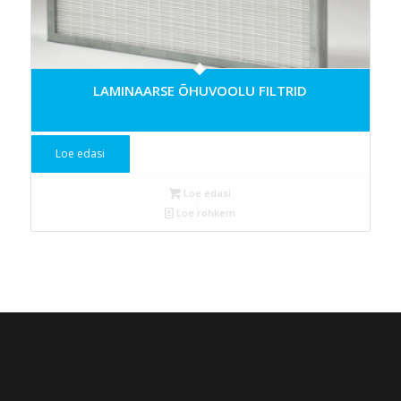
LAMINAARSE ÕHUVOOLU FILTRID
Loe edasi
Loe edasi
Loe rohkem